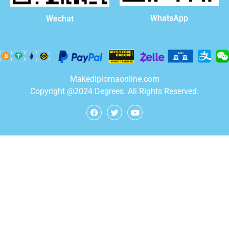
WhatsApp
Wechat
Makediplomaonline.com
Copyright @2024 Degrees. All Rights Reserved.