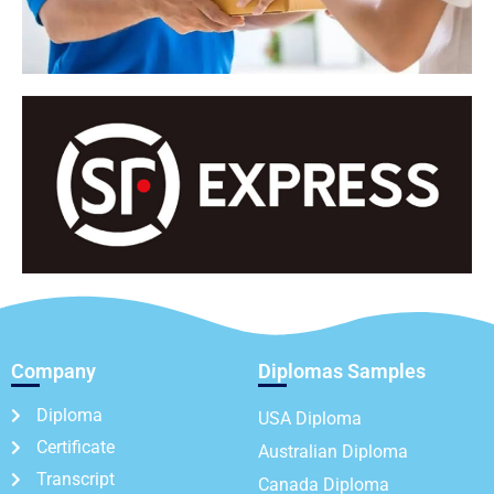
Company
Diplomas Samples
Diploma
USA Diploma
Certificate
Australian Diploma
Transcript
Canada Diploma