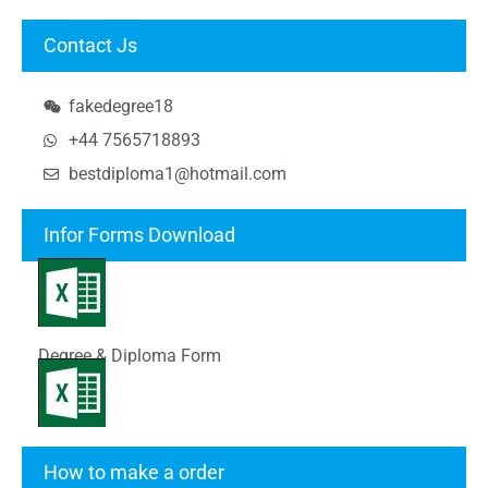
Contact Js
fakedegree18
+44 7565718893
bestdiploma1@hotmail.com
Infor Forms Download
Degree & Diploma Form
Transcript Form
How to make a order